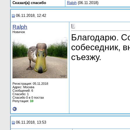
АлексейЦелитель
Целитель Алексей
22.01.2022,
06:12
Сказал(а) cпасибо
Ralph
(06.11.2018)
Диана Мартовская
Добрый день! Хочу...
24.05.2022,
14:56
Romario235
Свой опыт.
07.07.2022,
13:02
06.11.2018, 12:42
Елен-ка
Регрессивный Гипноз
17.07.2022,
06:07
Екатерина_Литовцева
Как я поняла, в этом разделе...
09.11.2023,
08:
Ralph
Сергей Целитель Рэйки
Здравствуйте. Согласно...
16.12.2023,
1
Новичок
Благодарю. С
собеседник, в
съезжу.
Регистрация: 05.11.2018
Адрес: Москва
Сообщений: 6
Спасибо: 1
Спасибо 0 в 0 постах
Репутация:
10
06.11.2018, 13:53