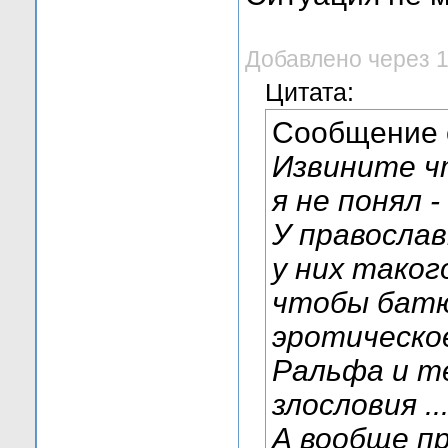
Добавлено через 
Цитата:
Сообщение
Извините ч
я не понял 
У православ
у них таког
чтобы батю
эротическо
Ральфа и те
злословия ..
А вообще пр