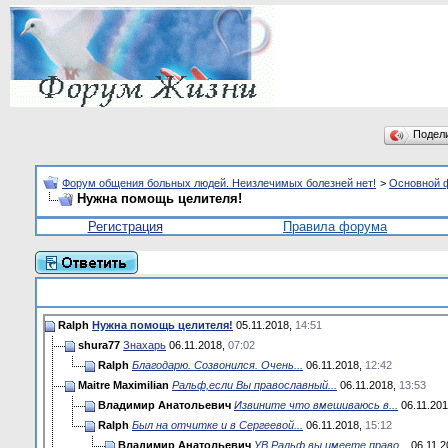
Подел
Форум общения больных людей. Неизлечимых болезней нет!
>
Основной 
Нужна помощь целителя!
Регистрация
Правила форума
Ralph
Нужна помощь целителя!
05.11.2018,
14:51
shura77
Знахарь
06.11.2018,
07:02
Ralph
Благодарю. Созвонился. Очень...
06.11.2018,
12:42
Maitre Maximilian
Ральф,если Вы православный...
06.11.2018,
13:53
Владимир Анатольевич
Извините что вмешиваюсь в...
06.11.20
Ralph
Был на отчитке и в Сергеевой...
06.11.2018,
15:12
Владимир Анатольевич
УВ.Ральф вы имеете право...
06.11.2