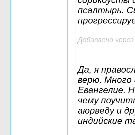
псалтырь. С
прогрессиру
Добавлено через
Да, я правос
верю. Много
Евангелие. Н
чему поучит
аюрведу и др
индийские та