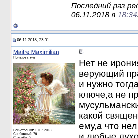
Последний раз р
06.11.2018 в
18:34
06.11.2018, 23:01
Maitre Maximilian
Пользователь
Нет не ирони
верующий пра
и нужно тогд
ключе,а не п
мусульмански
какой священ
ему,а что не
Регистрация: 10.02.2018
и любые духо
Сообщений: 79
Спасибо: 0