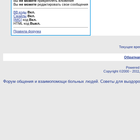
Вы
не можете
прикреплять вложения
Вы
не можете
редактировать свои сообщения
BB коды
Вкл.
Смайлы
Вкл.
[IMG]
код
Вкл.
HTML код
Выкл.
Правила форума
Текущее вре
Обратная
Powered b
Copyright ©2000 - 2011,
Форум общения и взаимопомощи больных людей. Советы для выздор