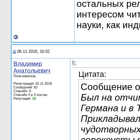
остальных рел
интересом чи
науки, как ин
06.11.2018, 16:02
Владимир
Анатольевич
Цитата:
Пользователь
Регистрация: 02.11.2018
Сообщение 
Сообщений: 62
Спасибо: 9
Был на отчи
Спасибо 3 в 3 постах
Репутация:
10
Германа и в 
Прикладывал
чудотворных
сорокоусты 