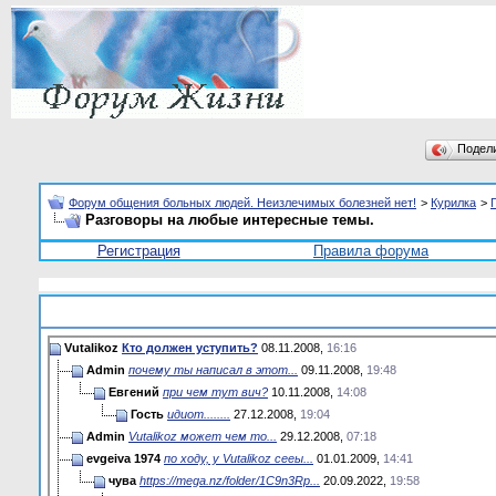
Подел
Форум общения больных людей. Неизлечимых болезней нет!
>
Курилка
>
Разговоры на любые интересные темы.
Регистрация
Правила форума
Vutalikoz
Кто должен уступить?
08.11.2008,
16:16
Admin
почему ты написал в этот...
09.11.2008,
19:48
Евгений
при чем тут вич?
10.11.2008,
14:08
Гость
идиот........
27.12.2008,
19:04
Admin
Vutalikoz может чем то...
29.12.2008,
07:18
evgeiva 1974
по ходу, у Vutalikoz сееы...
01.01.2009,
14:41
чува
https://mega.nz/folder/1C9n3Rp...
20.09.2022,
19:58