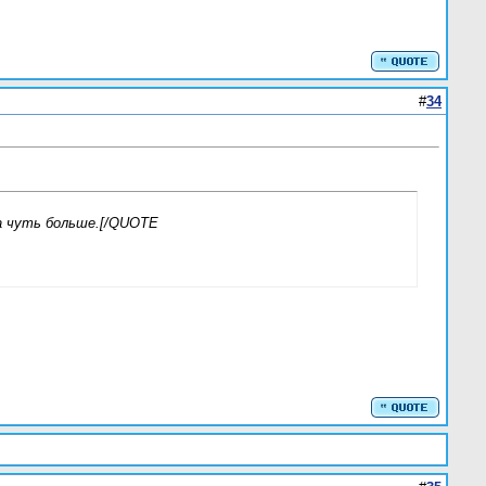
#
34
да чуть больше.[/QUOTE