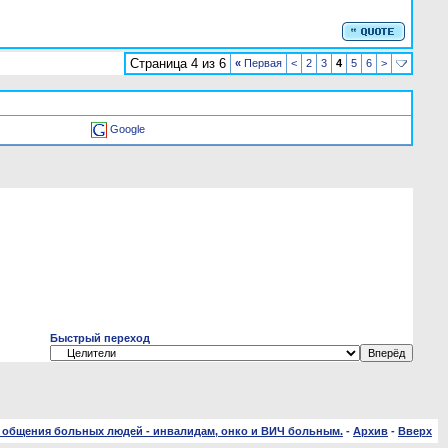
Страница 4 из 6
«
Первая
<
2
3
4
5
6
>
Google
Быстрый переход
 общения больных людей - инвалидам, онко и ВИЧ больным.
-
Архив
-
Вверх