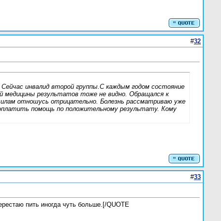
#
32
. Сейчас инвалид второй группы.С каждым годом состояние
й медицины результатов тоже не видно. Обращался к
 силам отношусь отрицательно. Болезнь рассматриваю уже
в оплатить помощь по положительному результату. Кому
#
33
перестаю пить иногда чуть больше.[/QUOTE