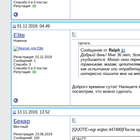
Спасибо 0 в 0 постах
Репутация:
10
01.11.2019, 04:49
Elite
Новичок
Цитата:
Сообщение от
Ralph
Добрый день! Мне 36 лет, бо
Регистрация: 01.11.2019
ухудшается. Много чего пере
Сообщений: 1
травникам, магам, целителя
Спасибо: 0
Спасибо 0 в 0 постах
как испытание или отработку
Репутация:
10
интересно пишите мне на мей
Доброго времени суток! Напишите 
посмотрим, что можно сделать
13.11.2019, 13:52
Бекар
Местный
[QUOTE=egr ergter;447480]После ед
_______________________________
Регистрация: 23.06.2019
Сообщений: 100
И Чо??