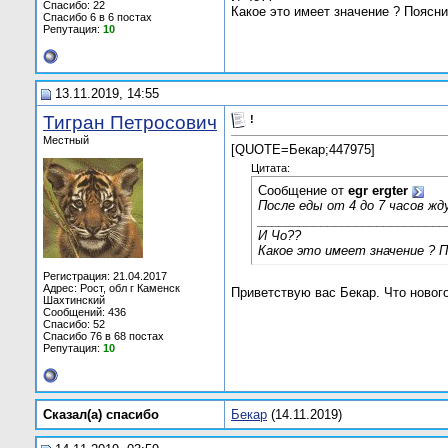
Спасибо: 22
Какое это имеет значение ? Поясни
Спасибо 6 в 6 постах
Репутация:
10
13.11.2019, 14:55
Тигран Петросович
!
Местный
[QUOTE=Бекар;447975]
Цитата:
Сообщение от
egr ergter
После еды от 4 до 7 часов жд
___________________________
И Чо??
Какое это имеет значение ? 
Регистрация: 21.04.2017
Адрес: Рост, обл г Каменск
Приветствую вас Бекар. Что нового
Шахтинский
Сообщений: 436
Спасибо: 52
Спасибо 76 в 68 постах
Репутация:
10
Сказал(а) cпасибо
Бекар
(14.11.2019)