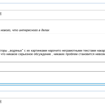
]
нового, что интересного в делах
аторы ,,водяных" с их картинками нарочито неграмотными текстами нак
, что никакое серьезное обсуждение , никаких проблем становится невозм
]