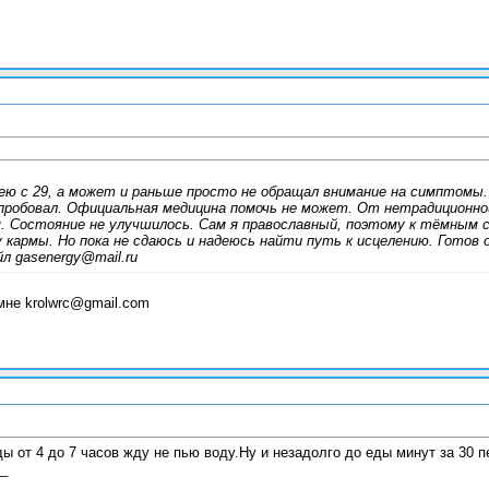
лею с 29, а может и раньше просто не обращал внимание на симптомы
пробовал. Официальная медицина помочь не может. От нетрадиционно
м. Состояние не улучшилось. Сам я православный, поэтому к тёмным
 кармы. Но пока не сдаюсь и надеюсь найти путь к исцелению. Гото
л gasenergy@mail.ru
мне krolwrc@gmail.com
ы от 4 до 7 часов жду не пью воду.Ну и незадолго до еды минут за 30 
_