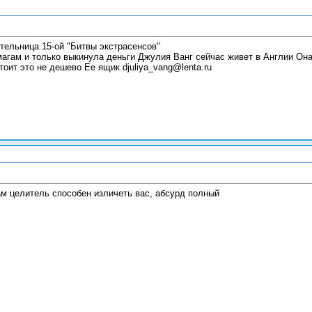
тельница 15-ой "Битвы экстрасенсов"
агам и только выкинула деньги Джулия Ванг сейчас живет в Англии Она 
оит это не дешево Ее ящик djuliya_vang@lenta.ru
ам целитель способен изличеть вас, абсурд полный