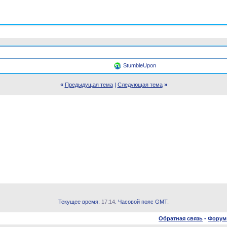
StumbleUpon
«
Предыдущая тема
|
Следующая тема
»
Текущее время:
17:14
. Часовой пояс GMT.
Обратная связь
-
Форум