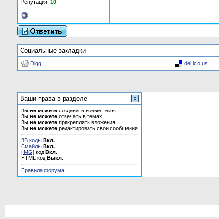
Репутация:
10
Социальные закладки
Digg
del.icio.us
Ваши права в разделе
Вы
не можете
создавать новые темы
Вы
не можете
отвечать в темах
Вы
не можете
прикреплять вложения
Вы
не можете
редактировать свои сообщения
BB коды
Вкл.
Смайлы
Вкл.
[IMG]
код
Вкл.
HTML код
Выкл.
Правила форума