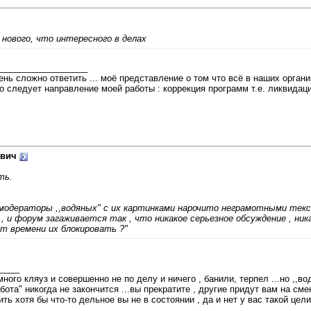
нового, что интересного в делах
__________________
ень сложно ответить ... моё представление о том что всё в наших орган
го следует направление моей работы : коррекция программ т.е. ликвида
ович
ть.
модераторы ,,водяных" с их картинками нарочито неграмотными тек
, и форум загаживается так , что никакое серьезное обсуждение , ни
нет времени их блокировать ?"
____
ного кляуз и совершенно не по делу и ничего , банили, терпел ...но ,,в
абота" никогда не закончится ...вы прекратите , другие придут вам на с
ь хотя бы что-то дельное вы не в состоянии , да и нет у вас такой цели