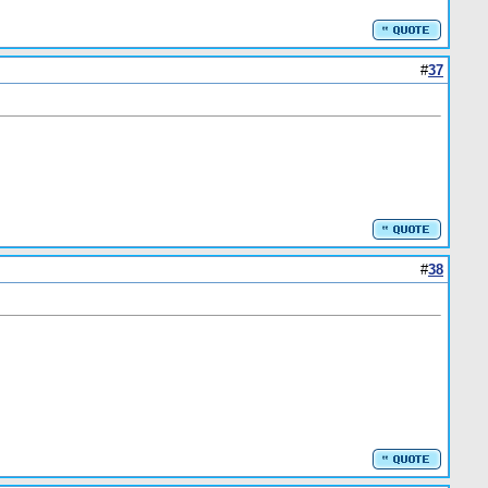
#
37
#
38