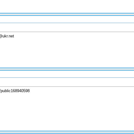
@ukr.net
/public168940598