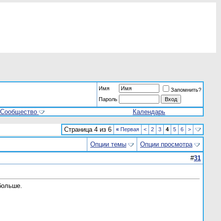
Имя
Запомнить?
Пароль
Сообщество
Календарь
Страница 4 из 6
«
Первая
<
2
3
4
5
6
>
Опции темы
Опции просмотра
#
31
больше.