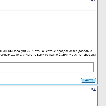
#
35
арябаными каракулями ?..это нашествие продолжается довольно
ожным ...это для чего то кому-то нужно ?...или у вас нет времени
#
36