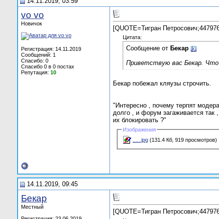
14.11.2019, 03:59
vo vo
Новичок
[QUOTE=Тигран Петросович;447976
Цитата:
Сообщение от
Бекар
Регистрация: 14.11.2019
Сообщений: 1
Спасибо: 0
Приветствую вас Бекар. Что 
Спасибо 0 в 0 постах
Репутация:
10
Бекар побежал кляузы строчить.
"Интересно , почему терпят модер
долго , и форум загаживается так 
их блокировать ?"
Изображения
......jpg
(131.4 Кб, 919 просмотров)
14.11.2019, 09:45
Бекар
Местный
[QUOTE=Тигран Петросович;447976
Регистрация: 23.06.2019