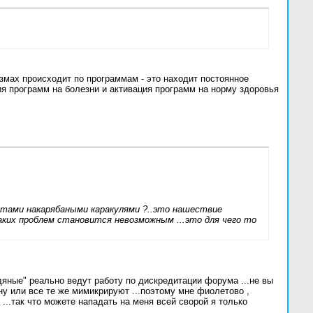
измах происходит по программам - это находит постоянное
ция программ на болезни и активация программ на норму здоровья
стами накарябаными каракулями ?..это нашествие
каких проблем становится невозможным ...это для чего то
одяные" реально ведут работу по дискредитации форума ...не вы
мену или все те же мимикрируют ...поэтому мне фиолетово ,
 ...так что можете нападать на меня всей сворой я только