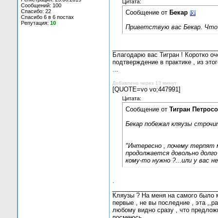
Цитата:
Сообщений: 100
Спасибо: 22
Сообщение от
Бекар
Спасибо 6 в 6 постах
Репутация:
10
Приветствую вас Бекар. Что 
_______________________________
Благодарю вас Тигран ! Коротко оч
подтверждение в практике , из это
...
Добавлено через 13 минут
[QUOTE=vo vo;447991]
Цитата:
Сообщение от
Тигран Петрос
Бекар побежал кляузы строчи
"Интересно , почему терпят 
продолжается довольно долго 
кому-то нужно ?...или у вас 
.
_______________________________
Кляузы ? На меня на самого было м
первые , не вы последние , эта ,,р
любому видно сразу , что предложит
посмеюсь ...