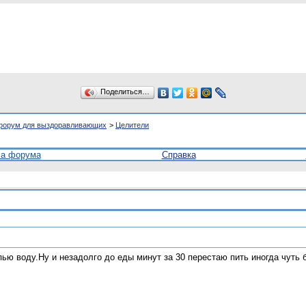
Поделиться…
форум для выздоравливающих
>
Целители
ла форума
Справка
пью воду.Ну и незадолго до еды минут за 30 перестаю пить иногда чуть 