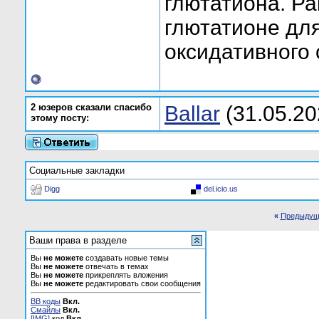
глютатиона. Ра
глютатионе для
оксидативного 
2 юзеров сказали спасибо
Ballar
(31.05.20
этому посту:
Социальные закладки
Digg
del.icio.us
«
Предыдущ
Ваши права в разделе
Вы
не можете
создавать новые темы
Вы
не можете
отвечать в темах
Вы
не можете
прикреплять вложения
Вы
не можете
редактировать свои сообщения
BB коды
Вкл.
Смайлы
Вкл.
[IMG]
код
Вкл.