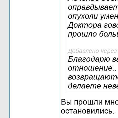
оправдывает
опухоли уме
Доктора гово
прошло боль
Добавлено через
Благодарю ва
отношение..
возвращаютс
делаете нев
Вы прошли мно
остановились.