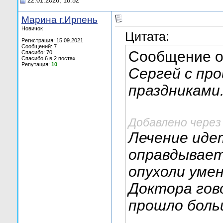
22.01.2026, 18:52
Марина г.Ирпень
Новичок
Цитата:
Регистрация: 15.09.2021
Сообщений: 7
Сообщение 
Спасибо: 70
Спасибо 6 в 2 постах
Репутация:
10
Сергей с пр
праздниками
Добавлено через
Лечение идет
оправдывает
опухоли уме
Доктора гово
прошло боль