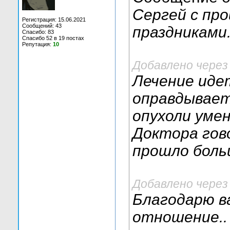
Сергей с пр
Регистрация: 15.06.2021
Сообщений: 43
праздниками
Спасибо: 83
Спасибо 52 в 19 постах
Репутация:
10
Добавлено через
Лечение идет
оправдывает
опухоли уме
Доктора гово
прошло боль
Добавлено через
Благодарю ва
отношение..