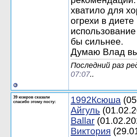
хватило для хо
огрехи в диете
использование
бы сильнее.
Думаю Влад вы
Последний раз ре
07:07
..
39 юзеров сказали
1992Ксюша
(05
спасибо этому посту:
Aйгуль
(01.02.2
Ballar
(01.02.20
Bиктория
(29.0