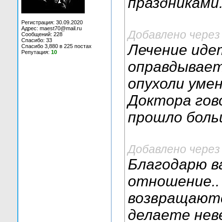
праздниками
Регистрация: 30.09.2020
Адрес: maest70@mail.ru
Добавлено через
Сообщений: 228
Спасибо: 33
Лечение идет
Спасибо 3,880 в 225 постах
Репутация:
10
оправдывает
опухоли уме
Доктора гово
прошло боль
Добавлено через
Благодарю ва
отношение..
возвращаютс
делаете нев