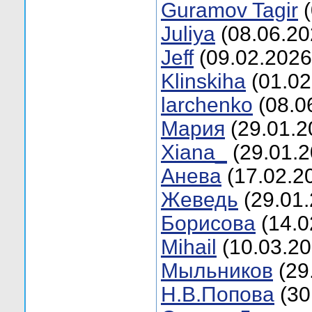
Guramov Tagir
(
Juliyа
(08.06.20
Jеff
(09.02.2026
Klinskiha
(01.02
larchenko
(08.0
Mария
(29.01.2
Xiana_
(29.01.2
Анева
(17.02.2
Жеведь
(29.01.
Борисова
(14.0
Мihail
(10.03.20
Мыльников
(29
Н.В.Попова
(30