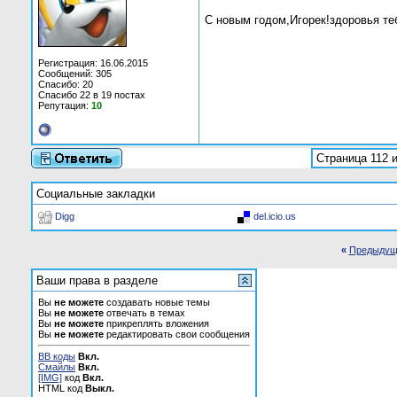
С новым годом,Игорек!здоровья теб
Регистрация: 16.06.2015
Сообщений: 305
Спасибо: 20
Спасибо 22 в 19 постах
Репутация:
10
Страница 112 и
Социальные закладки
Digg
del.icio.us
«
Предыдущ
Ваши права в разделе
Вы
не можете
создавать новые темы
Вы
не можете
отвечать в темах
Вы
не можете
прикреплять вложения
Вы
не можете
редактировать свои сообщения
BB коды
Вкл.
Смайлы
Вкл.
[IMG]
код
Вкл.
HTML код
Выкл.