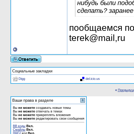
нибудь были подо
сделать? заранее
пообщаемся по
terek@mail,ru
Социальные закладки
Digg
del.icio.us
«
Предыдущ
Ваши права в разделе
Вы
не можете
создавать новые темы
Вы
не можете
отвечать в темах
Вы
не можете
прикреплять вложения
Вы
не можете
редактировать свои сообщения
BB коды
Вкл.
Смайлы
Вкл.
[IMG]
код
Вкл.