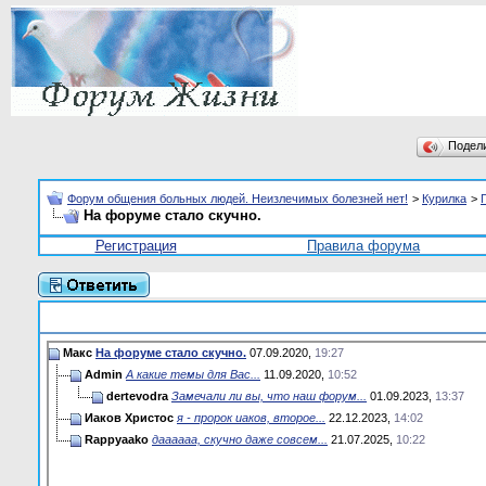
Подел
Форум общения больных людей. Неизлечимых болезней нет!
>
Курилка
>
На форуме стало скучно.
Регистрация
Правила форума
Макс
На форуме стало скучно.
07.09.2020,
19:27
Admin
А какие темы для Вас...
11.09.2020,
10:52
dertevodra
Замечали ли вы, что наш форум...
01.09.2023,
13:37
Иаков Христос
я - пророк иаков, второе...
22.12.2023,
14:02
Rappyaako
даааааа, скучно даже совсем...
21.07.2025,
10:22