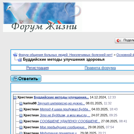
Подел
Форум общения больных людей. Неизлечимых болезней нет!
>
Основной 
Буддийские методы улучшения здоровья
Регистрация
Правила форума
Христиан
Буддийские методы улучшения...
14.12.2024,
12:33
karina98
Звучит интересно,но нужно...
08.01.2025,
11:32
Христиан
Метод 4 шага придумал Будда...
04.03.2025,
18:43
Христиан
Это не Буддизм, а мои мысли,...
24.07.2025,
09:25
Христиан
СООБЩЕНЕ УДАЛЕНО! СООБЩЕНЕ...
27.08.2025,
08:41
Христиан
Мое предыдущее сообщение...
29.08.2025,
07:54
Христиан
Медитация принятия и...
29.08.2025,
20:21