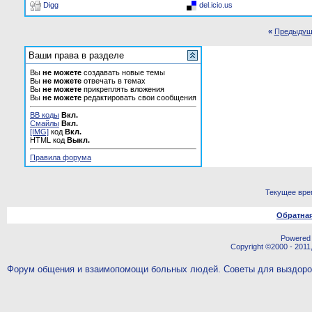
Digg
del.icio.us
«
Предыдущ
Ваши права в разделе
Вы
не можете
создавать новые темы
Вы
не можете
отвечать в темах
Вы
не можете
прикреплять вложения
Вы
не можете
редактировать свои сообщения
BB коды
Вкл.
Смайлы
Вкл.
[IMG]
код
Вкл.
HTML код
Выкл.
Правила форума
Текущее вре
Обратная
Powered b
Copyright ©2000 - 2011,
Форум общения и взаимопомощи больных людей. Советы для выздор