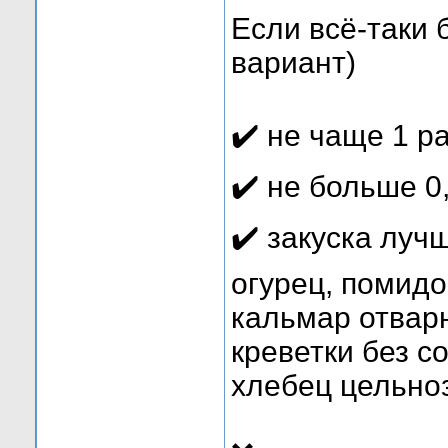
Если всё-таки 
вариант)
✔️ не чаще 1 р
✔️ не больше 0
✔️ закуска луч
огурец, помидо
кальмар отвар
креветки без со
хлебец цельно