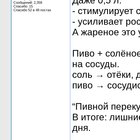
Даже 0,5 л:
Сообщений: 2,358
Спасибо: 15
- стимулирует 
Спасибо 52 в 48 постах
- усиливает р
А жареное это 
Пиво + солёное
на сосуды.
соль → отёки, 
пиво → сосуди
“Пивной переку
В итоге: лишни
дня.