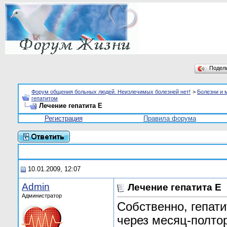
Подел
Форум общения больных людей. Неизлечимых болезней нет!
>
Болезни и 
гепатитом
Лечение гепатита E
Регистрация
Правила форума
10.01.2009, 12:07
Admin
Лечение гепатита E
Администратор
Собственно, гепати
через месяц-полто