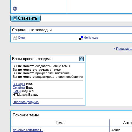
Социальные закладки
Digg
del.icio.us
«
Предыдущ
Ваши права в разделе
Вы
не можете
создавать новые темы
Вы
не можете
отвечать в темах
Вы
не можете
прикреплять вложения
Вы
не можете
редактировать свои сообщения
BB коды
Вкл.
Смайлы
Вкл.
[IMG]
код
Вкл.
HTML код
Выкл.
Правила форума
Похожие темы
Тема
Авто
Лечение гепатита С.
Admin