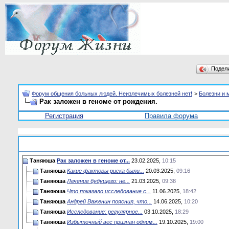
Подел
Форум общения больных людей. Неизлечимых болезней нет!
>
Болезни и 
Рак заложен в геноме от рождения.
Регистрация
Правила форума
Таняюша
Рак заложен в геноме от...
23.02.2025,
10:15
Таняюша
Какие факторы риска были...
20.03.2025,
09:16
Таняюша
Лечение будущего: не...
21.03.2025,
09:38
Таняюша
Что показало исследование с...
11.06.2025,
18:42
Таняюша
Андрей Важенин пояснил, что...
14.06.2025,
10:20
Таняюша
Исследование: регулярное...
03.10.2025,
18:29
Таняюша
Избыточный вес признан одним...
19.10.2025,
19:00