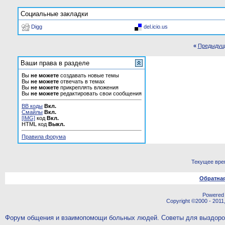
Социальные закладки
Digg
del.icio.us
«
Предыдущ
Ваши права в разделе
Вы
не можете
создавать новые темы
Вы
не можете
отвечать в темах
Вы
не можете
прикреплять вложения
Вы
не можете
редактировать свои сообщения
BB коды
Вкл.
Смайлы
Вкл.
[IMG]
код
Вкл.
HTML код
Выкл.
Правила форума
Текущее вре
Обратная
Powered b
Copyright ©2000 - 2011,
Форум общения и взаимопомощи больных людей. Советы для выздор