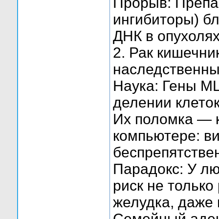
Прорыв: Препа
ингибиторы) б
ДНК в опухолях
2. Рак кишечн
наследственны
Наука: Гены M
делении клеток
Их поломка — 
компьютере: ви
беспрепятстве
Парадокс: У л
риск не только
желудка, даже 
Семейный аден