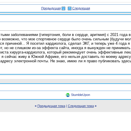
Предыдущая
Следующая
ыми заболеваниями (гипертония, боли в сердце, аритмия) с 2021 года в 
о возможно, что мое спортивное сердце было очень сильным (будучи моло
тся причиной... Я посетил кардиолога, сделал ЭКГ, и теперь уже 4 года 
ают, но не слишком из-за эффекта сайта, иногда я вынужден не принима
листа хирурга-кардиолога, который рекомендует очень эффективные лек
у я сейчас живу в Южной Африке, его нельзя доставить по моему адре
адресу электронной почты. Не знаю, имею ли я право публиковать здесь
StumbleUpon
«
Предыдущая тема
|
Следующая тема
»