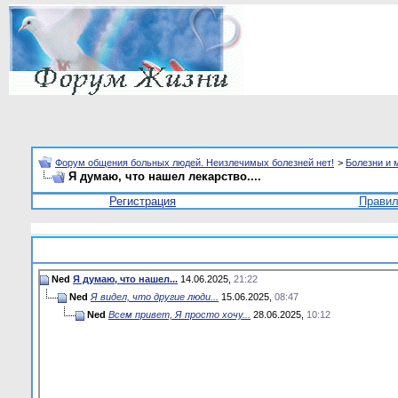
Форум общения больных людей. Неизлечимых болезней нет!
>
Болезни и 
Я думаю, что нашел лекарство....
Регистрация
Прави
Ned
Я думаю, что нашел...
14.06.2025,
21:22
Ned
Я видел, что другие люди...
15.06.2025,
08:47
Ned
Всем привет, Я просто хочу...
28.06.2025,
10:12