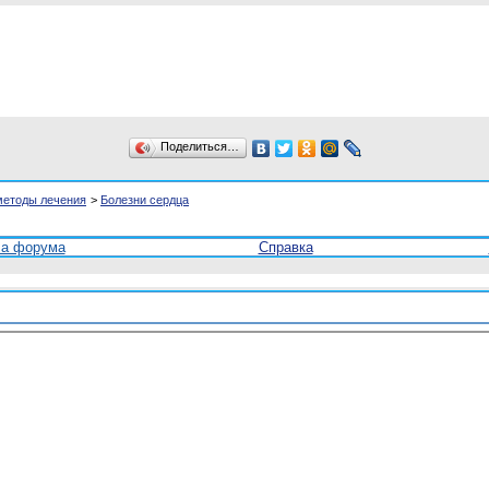
Поделиться…
методы лечения
>
Болезни сердца
ла форума
Справка