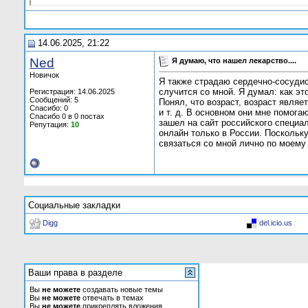
14.06.2025, 21:22
Ned
Я думаю, что нашел лекарство....
Новичок
Я также страдаю сердечно-сосудист
случится со мной. Я думал: как эт
Регистрация: 14.06.2025
Сообщений: 5
Понял, что возраст, возраст являе
Спасибо: 0
и т. д. В основном они мне помог
Спасибо 0 в 0 постах
зашел на сайт российского специа
Репутация:
10
онлайн только в России. Поскольк
связаться со мной лично по моему 
Социальные закладки
Digg
del.icio.us
Ваши права в разделе
Вы
не можете
создавать новые темы
Вы
не можете
отвечать в темах
Вы
не можете
прикреплять вложения