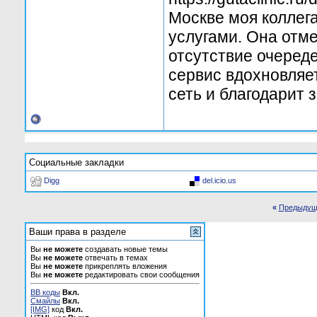
Москве моя коллег
услугами. Она отм
отсутствие очеред
сервис вдохновляет
сеть и благодарит 
Социальные закладки
Digg
del.icio.us
«
Предыдущ
Ваши права в разделе
Вы
не можете
создавать новые темы
Вы
не можете
отвечать в темах
Вы
не можете
прикреплять вложения
Вы
не можете
редактировать свои сообщения
BB коды
Вкл.
Смайлы
Вкл.
[IMG]
код
Вкл.