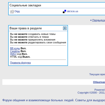
Социальные закладки
Digg
del.icio.us
«
Предыдущ
Ваши права в разделе
Вы
не можете
создавать новые темы
Вы
не можете
отвечать в темах
Вы
не можете
прикреплять вложения
Вы
не можете
редактировать свои сообщения
BB коды
Вкл.
Смайлы
Вкл.
[IMG]
код
Вкл.
HTML код
Выкл.
Правила форума
Текущее вре
Обратная
Powered b
Copyright ©2000 - 2011,
Форум общения и взаимопомощи больных людей. Советы для выздор