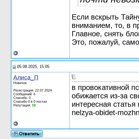
Если вскрыть Тайн
вниманием, то, в п
Главное, снять бло
Это, пожалуй, само
05.08.2025, 15:05
Алиса_П
Новичок
в провокативной пс
Регистрация: 22.07.2024
обижается из-за св
Сообщений: 6
Спасибо: 0
Спасибо 0 в 0 постах
интересная статья н
Репутация:
10
nelzya-obidet-mozhn