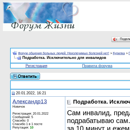
Подел
Форум общения больных людей. Неизлечимых болезней нет!
>
Курилка
>
Подработка. Исключительно для инвалидов
Регистрация
Правила форума
20.01.2022, 16:21
Александр13
Подработка. Исклю
Новичок
Сам инвалид, пред
Регистрация: 20.01.2022
Сообщений: 5
подрабатываю сам.
Спасибо: 0
Спасибо 1 в 1 посте
за 10 минут и ежем
Репутация:
10