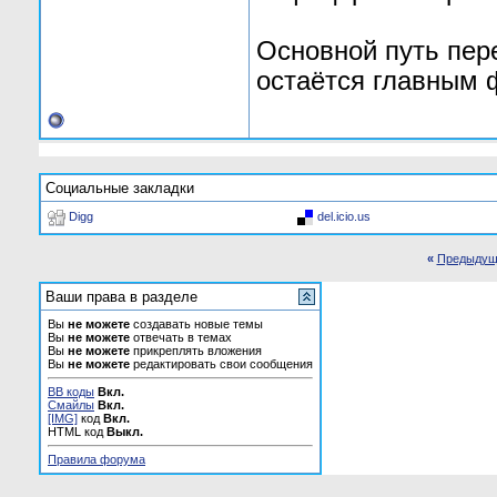
RayMontoya
Существует множество...
25.09.2018,
22:16
Таняюша
Каждый сотый россиянин живёт...
01.12.2025,
16:03
Основной путь пер
остаётся главным 
Социальные закладки
Digg
del.icio.us
«
Предыдущ
Ваши права в разделе
Вы
не можете
создавать новые темы
Вы
не можете
отвечать в темах
Вы
не можете
прикреплять вложения
Вы
не можете
редактировать свои сообщения
BB коды
Вкл.
Смайлы
Вкл.
[IMG]
код
Вкл.
HTML код
Выкл.
Правила форума