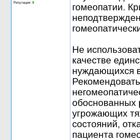
Репутация:
9
гомеопатии. Кр
неподтвержден
гомеопатически
Не использова
качестве един
нуждающихся в
Рекомендовать
негомеопатичес
обоснованных 
угрожающих т
состояний, отк
пациента гоме