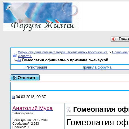
Подел
Форум общения больных людей. Неизлечимых болезней нет!
>
Основной 
и советы.
Гомеопатия официально признана лженаукой
Регистрация
Правила форума
04.03.2018, 09:37
Анатолий Муха
Гомеопатия оф
Заблокирован
Гомеопатия оф
Регистрация: 29.12.2016
Сообщений: 2,253
Спасибо: 0