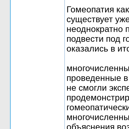
Гомеопатия ка
существует уже
неоднократно 
подвести под г
оказались в ит
многочисленны
проведенные в 
не смогли экс
продемонстрир
гомеопатически
многочисленны
объяснения во