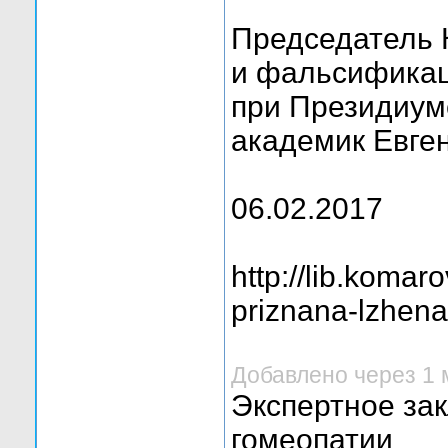
Председатель 
и фальсификац
при Президиум
академик Евге
06.02.2017
http://lib.komar
priznana-lzhena
Добавлено через 1 
Экспертное за
гомеопатии