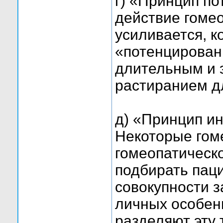
г) «Принцип по
действие гомео
усиливается, к
«потенцирован
длительным и 
растиранием д
д) «Принцип и
Некоторые гом
гомеопатическ
подбирать пац
совокупности 
личных особен
разделяют эту 