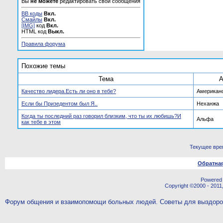
Вы
не можете
редактировать свои сообщения
BB коды
Вкл.
Смайлы
Вкл.
[IMG]
код
Вкл.
HTML код
Выкл.
Правила форума
Похожие темы
Тема
А
Качество лидера.Есть ли оно в тебе?
Американ
Если бы Призедентом был Я..
Неханжа
Когда ты последний раз говорил близким, что ты их любишь?И
Альфа
как тебе в этом
Текущее вре
Обратная
Powered b
Copyright ©2000 - 2011,
Форум общения и взаимопомощи больных людей. Советы для выздор