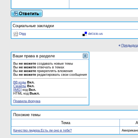
Социальные закладки
Digg
del.icio.us
«
Предыдущ
Ваши права в разделе
Вы
не можете
создавать новые темы
Вы
не можете
отвечать в темах
Вы
не можете
прикреплять вложения
Вы
не можете
редактировать свои сообщения
BB коды
Вкл.
Смайлы
Вкл.
[IMG]
код
Вкл.
HTML код
Выкл.
Правила форума
Похожие темы
Тема
А
Качество лидера.Есть ли оно в тебе?
Американ