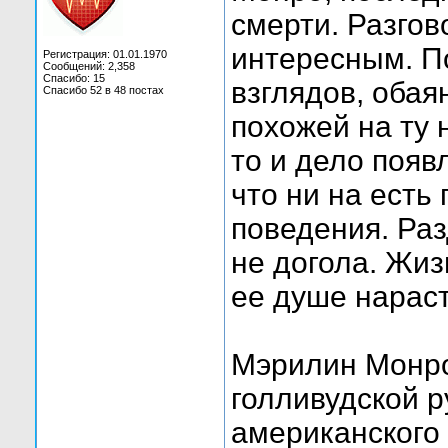
смерти. Разгов
интересным. П
Регистрация: 01.01.1970
Сообщений: 2,358
Спасибо: 15
взглядов, оба
Спасибо 52 в 48 постах
похожей на ту 
то и дело появ
что ни на есть
поведения. Раз
не догола. Жиз
ее душе нараст
Мэрилин Монро
голливудской р
американского