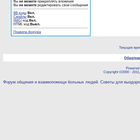
Вы
не можете
прикреплять вложения
Вы
не можете
редактировать свои сообщения
BB коды
Вкл.
Смайлы
Вкл.
[IMG]
код
Вкл.
HTML код
Выкл.
Правила форума
Текущее вре
Обратная
Powered b
Copyright ©2000 - 2011,
Форум общения и взаимопомощи больных людей. Советы для выздор