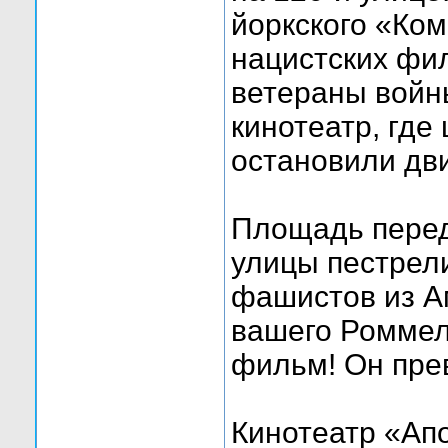
йоркского «Ком
нацистских фил
ветераны войны
кинотеатр, гд
остановили дв
Площадь перед
улицы пестрели
фашистов из А
вашего Роммел
фильм! Он прев
Кинотеатр «Ап