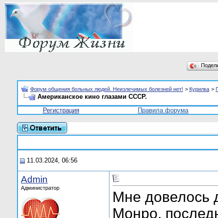
Подел
Форум общения больных людей. Неизлечимых болезней нет!
>
Курилка
>
Американское кино глазами СССР.
Регистрация
Правила форума
11.03.2024, 06:56
Admin
Администратор
Мне довелось 
Монро, последн