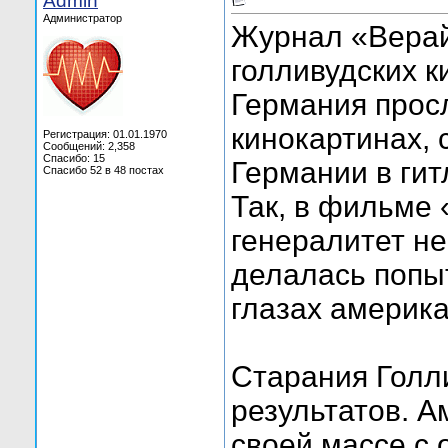
Admin
Администратор
Журнал «Верайе
голливудских 
Германия прос
кинокартинах,
Регистрация: 01.01.1970
Сообщений: 2,358
Спасибо: 15
Германии в гит
Спасибо 52 в 48 постах
Так, в фильме
генералитет н
делалась попы
глазах америка
Старания Голл
результатов. А
своей массе с 