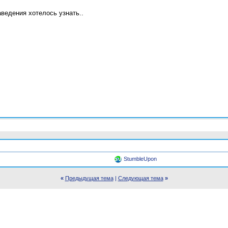
ведения хотелось узнать..
StumbleUpon
«
Предыдущая тема
|
Следующая тема
»