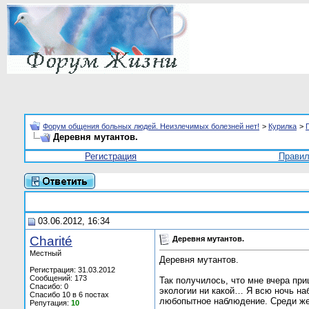
Форум общения больных людей. Неизлечимых болезней нет!
>
Курилка
>
Деревня мутантов.
Регистрация
Прави
03.06.2012, 16:34
Charité
Деревня мутантов.
Местный
Деревня мутантов.
Регистрация: 31.03.2012
Сообщений: 173
Так получилось, что мне вчера пр
Спасибо: 0
экологии ни какой… Я всю ночь на
Спасибо 10 в 6 постах
любопытное наблюдение. Среди женс
Репутация:
10