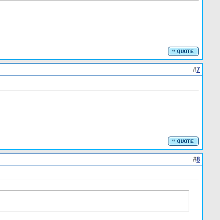
#
7
#
8