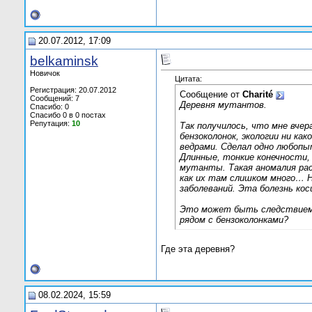
20.07.2012, 17:09
belkaminsk
Новичок
Цитата:
Регистрация: 20.07.2012
Сообщение от
Charité
Сообщений: 7
Деревня мутантов.
Спасибо: 0
Спасибо 0 в 0 постах
Репутация:
10
Так получилось, что мне вче
бензоколонок, экологии ни ка
ведрами. Сделал одно любопы
Длинные, тонкие конечности, 
мутанты. Такая аномалия рас
как их там слишком много… Н
заболеваний. Эта болезнь кос
Это может быть следствием в
рядом с бензоколонками?
Где эта деревня?
08.02.2024, 15:59