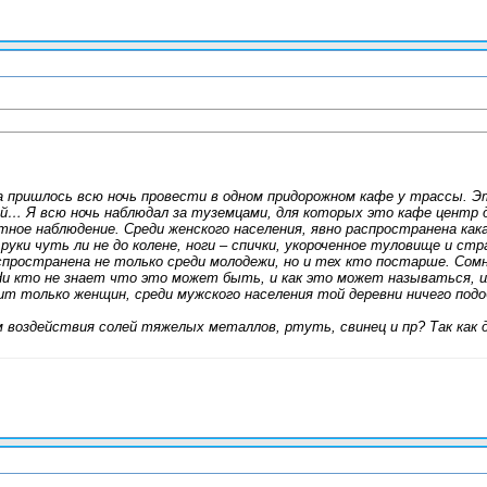
ра пришлось всю ночь провести в одном придорожном кафе у трассы. Э
кой… Я всю ночь наблюдал за туземцами, для которых это кафе центр д
тное наблюдение. Среди женского населения, явно распространена как
руки чуть ли не до колене, ноги – спички, укороченное туловище и ст
пространена не только среди молодежи, но и тех кто постарше. Сомн
и кто не знает что это может быть, и как это может называться, и
ит только женщин, среди мужского населения той деревни ничего подо
оздействия солей тяжелых металлов, ртуть, свинец и пр? Так как д