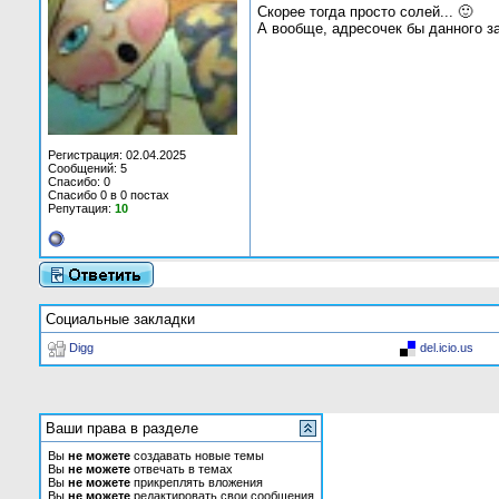
Скорее тогда просто солей... 🙂
А вообще, адресочек бы данного за
Регистрация: 02.04.2025
Сообщений: 5
Спасибо: 0
Спасибо 0 в 0 постах
Репутация:
10
Социальные закладки
Digg
del.icio.us
Ваши права в разделе
Вы
не можете
создавать новые темы
Вы
не можете
отвечать в темах
Вы
не можете
прикреплять вложения
Вы
не можете
редактировать свои сообщения