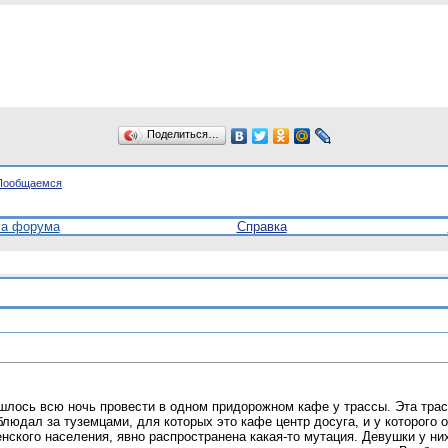
Поделиться…
Пообщаемся
ла форума
Справка
ишлось всю ночь провести в одном придорожном кафе у трассы. Эта трас
блюдал за туземцами, для которых это кафе центр досуга, и у которого
кого населения, явно распространена какая-то мутация. Девушки у них 