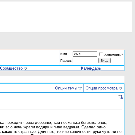
Имя
Запомнить?
Пароль
Сообщество
Календарь
Опции темы
Опции просмотра
#
1
са проходит через деревню, там несколько бензоколонок,
 они всю ночь жрали водяру и пиво ведрами. Сделал одно
какие-то странные. Длинные, тонкие конечности, руки чуть ли не