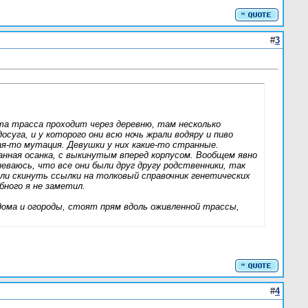
#
3
та трасса проходит через деревню, там несколько
осуга, и у которого они всю ночь жрали водяру и пиво
ая-то мутация. Девушки у них какие-то странные.
ранная осанка, с выкинутым вперед корпусом. Вообщем явно
еваюсь, что все они были друг другу родственники, так
ли скинуть ссылки на толковый справочник генетических
бного я не заметил.
ома и огороды, стоят прям вдоль оживленной трассы,
#
4