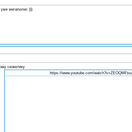
 уже мегаполис )))
тому сюжетику.
https://www.youtube.com/watch?v=ZEOQMFtx