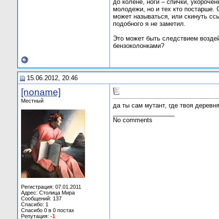
до колене, ноги – спички, укороч
молодежи, но и тех кто постарше. 
может называться, или скинуть сс
подобного я не заметил.
Это может быть следствием воздей
бензоколонками?
15.06.2012, 20:46
[noname]
Местный
да ты сам мутант, где твоя деревн
__________________
No comments
Регистрация: 07.01.2011
Адрес: Столица Мира
Сообщений: 137
Спасибо: 1
Спасибо 0 в 0 постах
Репутация:
-1