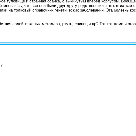
енное туловище и странная осанка, с выкинутым вперед корпусом. Вообщ
Сомневаюсь, что все они были друг другу родственники, так как их там с
ылки на толковый справочник генетических заболеваний. Эта болезнь ко
ствия солей тяжелых металлов, ртуть, свинец и пр? Так как дома и ого
я?