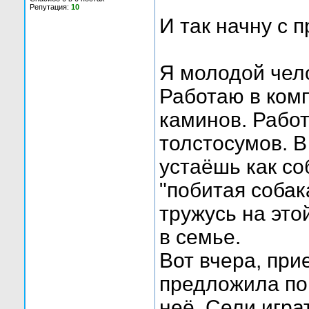
Репутация:
10
И так начну с 
Я молодой чело
Работаю в ком
каминов. Работ
толстосумов. В
устаёшь как со
"побитая собак
тружусь на это
в семье.
Вот вчера, пр
предложила по
неё. Сели играт