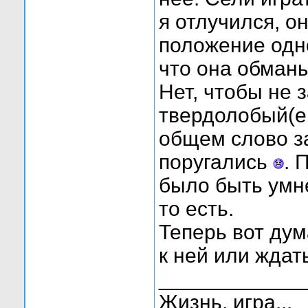
я отлучился, о
положение одно
что она обманы
Нет, чтобы не 
твердолобый(ещ
общем слово з
поругались
. 
было быть умн
то есть.
Теперь вот ду
к ней или ждат
____________
Жизнь, игра...