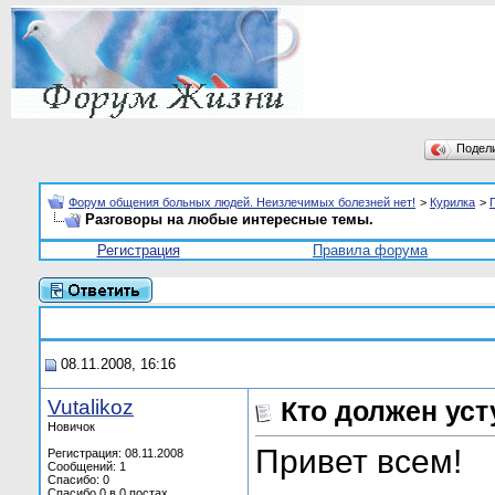
Подел
Форум общения больных людей. Неизлечимых болезней нет!
>
Курилка
>
Разговоры на любые интересные темы.
Регистрация
Правила форума
08.11.2008, 16:16
Vutalikoz
Кто должен уст
Новичок
Привет всем!
Регистрация: 08.11.2008
Сообщений: 1
Спасибо: 0
Спасибо 0 в 0 постах