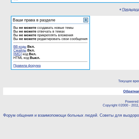
«
Предыдущ
Ваши права в разделе
Вы
не можете
создавать новые темы
Вы
не можете
отвечать в темах
Вы
не можете
прикреплять вложения
Вы
не можете
редактировать свои сообщения
BB коды
Вкл.
Смайлы
Вкл.
[IMG]
код
Вкл.
HTML код
Выкл.
Правила форума
Текущее вре
Обратная
Powered b
Copyright ©2000 - 2011,
Форум общения и взаимопомощи больных людей. Советы для выздор