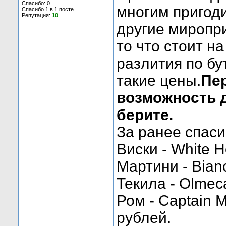
Спасибо: 0
многим пригоди
Спасибо 1 в 1 посте
Репутация:
10
другие миропри
то что стоит н
разлития по бу
такие цены.
Пе
возможность д
берите.
За ранее спаси
Виски - White H
Мартини - Bianc
Текила - Olmeca
Ром - Captain M
рублей.