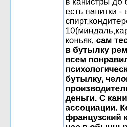
в канистры до 
есть напитки -
спирт,кондитер
10(миндаль,кар
коньяк,
сам те
в бутылку рем
всем понравил
психологическ
бутылку, чело
производителю
деньги. С кан
ассоциации. К
французский к
нас в обычных