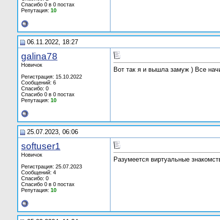
Спасибо 0 в 0 постах
Репутация:
10
06.11.2022, 18:27
galina78
Новичок
Вот так я и вышла замуж ) Все на
Регистрация: 15.10.2022
Сообщений: 6
Спасибо: 0
Спасибо 0 в 0 постах
Репутация:
10
25.07.2023, 06:06
softuser1
Новичок
Разумеется виртуальные знакомств
Регистрация: 25.07.2023
Сообщений: 4
Спасибо: 0
Спасибо 0 в 0 постах
Репутация:
10