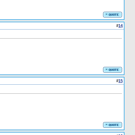
#
14
#
15