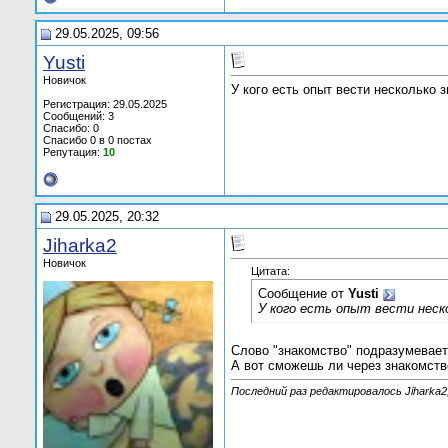
29.05.2025, 09:56
Yusti
Новичок
У кого есть опыт вести несколько
Регистрация: 29.05.2025
Сообщений: 3
Спасибо: 0
Спасибо 0 в 0 постах
Репутация:
10
29.05.2025, 20:32
Jiharka2
Новичок
Цитата:
Сообщение от
Yusti
У кого есть опыт вести неск
Слово "знакомство" подразумевает 
А вот сможешь ли через знакомство
Последний раз редактировалось Jiharka2;