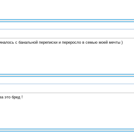
чиналось с банальной переписки и переросло в семью моей мечты )
а это бред !