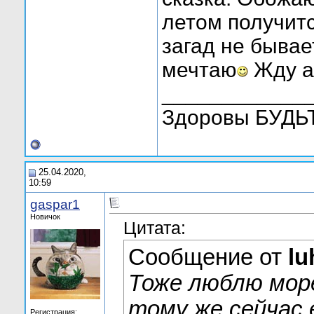
летом получитс
загад не бывае
мечтаю
Жду ав
____________
Здоровы БУДЬТЕ
25.04.2020,
10:59
gaspar1
Новичок
Цитата:
Сообщение от
lu
Тоже люблю море
тому же сейчас
Регистрация: