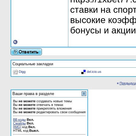
ставки на спорт
высокие коэфф
бонусы и акции
Социальные закладки
Digg
del.icio.us
«
Предыдущ
Ваши права в разделе
Вы
не можете
создавать новые темы
Вы
не можете
отвечать в темах
Вы
не можете
прикреплять вложения
Вы
не можете
редактировать свои сообщения
BB коды
Вкл.
Смайлы
Вкл.
[IMG]
код
Вкл.
HTML код
Выкл.