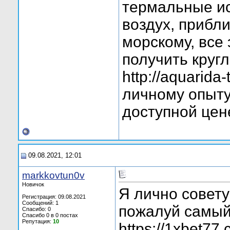
термальные ис
воздух, прибл
морскому, все
получить круг
http://aquarida
личному опыту
доступной цен
09.08.2021, 12:01
markkovtun0v
Новичок
Я лично совету
Регистрация: 09.08.2021
Сообщений: 1
пожалуй самый
Спасибо: 0
Спасибо 0 в 0 постах
Репутация:
10
https://1xbet77