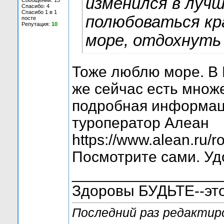
изменился в лучш
Сообщений: 15
Спасибо: 4
Спасибо 1 в 1
полюбоваться кр
посте
Репутация:
10
море, отдохнуть
Тоже люблю море. В 
же сейчас есть множе
подробная информаци
туроператор Алеан
https://www.alean.ru/
Посмотрите сами. Уд
_________________
Здоровы БУДЬТЕ--это
Последний раз редактиро