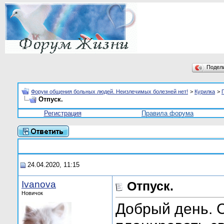
Подел
Форум общения больных людей. Неизлечимых болезней нет!
>
Курилка
>
Отпуск.
Регистрация
Правила форума
24.04.2020, 11:15
Ivanova
Отпуск.
Новичок
Добрый день. С