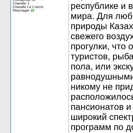
республике и в
Спасибо: 1
Спасибо 1 в 1 посте
Репутация:
10
мира. Для люб
природы Казах
свежего возду
прогулки, что
туристов, рыб
пола, или экск
равнодушными 
никому не при
расположилос
пансионатов и
широкий спект
программ по д