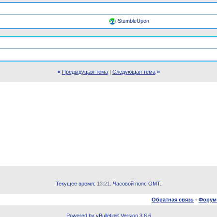
StumbleUpon
«
Предыдущая тема
|
Следующая тема
»
Текущее время:
13:21
. Часовой пояс GMT.
Обратная связь
-
Форум
Powered by vBulletin® Version 3.8.6