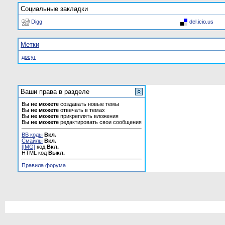
Социальные закладки
Digg
del.icio.us
Метки
досуг
Ваши права в разделе
Вы
не можете
создавать новые темы
Вы
не можете
отвечать в темах
Вы
не можете
прикреплять вложения
Вы
не можете
редактировать свои сообщения
BB коды
Вкл.
Смайлы
Вкл.
[IMG]
код
Вкл.
HTML код
Выкл.
Правила форума