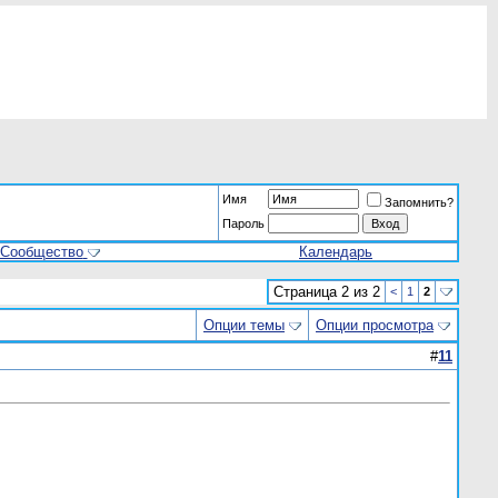
Имя
Запомнить?
Пароль
Сообщество
Календарь
Страница 2 из 2
<
1
2
Опции темы
Опции просмотра
#
11