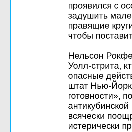
проявился с ос
задушить мале
правящие круг
чтобы поставит
Нельсон Рокфе
Уолл-стрита, к
опасные дейст
штат Нью-Йорк
готовности», п
антикубинской
всячески поощ
истерически п