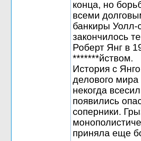
конца, но борь
всеми долговы
банкиры Уолл-с
закончилось те
Роберт Янг в 1
*******йством.
История с Янг
делового мира 
некогда всеси
появились опа
соперники. Гр
монополистиче
приняла еще б