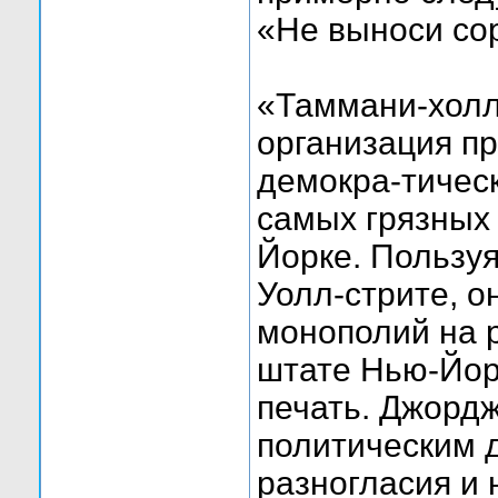
«Не выноси сор
«Таммани-холл
организация пр
демокра-тическ
самых грязных
Йорке. Пользу
Уолл-стрите, о
монополий на 
штате Нью-Йор
печать. Джордж
политическим 
разногласия и 