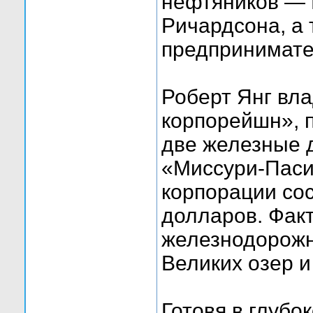
нефтяников — 
Ричардсона, а 
предпринимате
Роберт Янг вла
корпорейшн», 
две железные д
«Миссури-Паси
корпорации со
долларов. Факт
железнодорожн
Великих озер и
Готовя в глубо