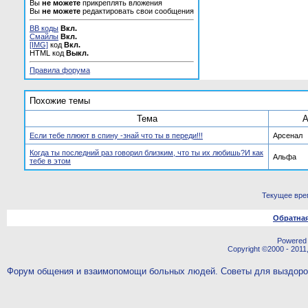
Вы
не можете
прикреплять вложения
Вы
не можете
редактировать свои сообщения
BB коды
Вкл.
Смайлы
Вкл.
[IMG]
код
Вкл.
HTML код
Выкл.
Правила форума
Похожие темы
Тема
А
Если тебе плюют в спину -знай что ты в переди!!!
Арсенал
Когда ты последний раз говорил близким, что ты их любишь?И как
Альфа
тебе в этом
Текущее вре
Обратная
Powered b
Copyright ©2000 - 2011,
Форум общения и взаимопомощи больных людей. Советы для выздор