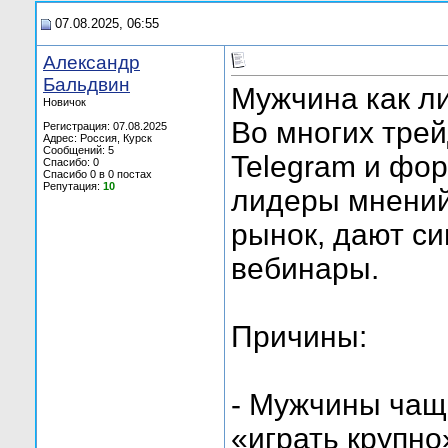
07.08.2025, 06:55
Александр
Бальдвин
Мужчина как л
Новичок
Во многих трей
Регистрация: 07.08.2025
Адрес: Россия, Курск
Сообщений: 5
Telegram и фо
Спасибо: 0
Спасибо 0 в 0 постах
Репутация:
10
лидеры мнений
рынок, дают си
вебинары.
Причины:
- Мужчины чащ
«играть крупно