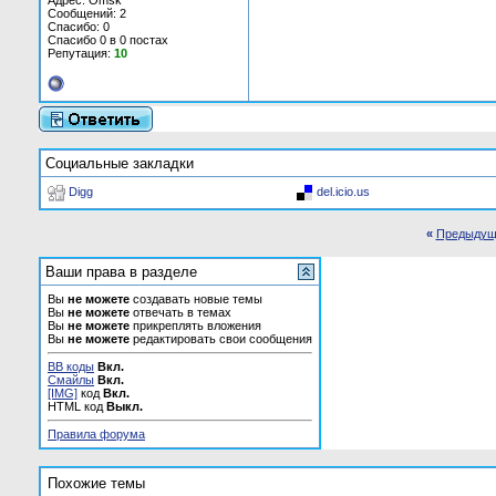
Адрес: Omsk
Сообщений: 2
Спасибо: 0
Спасибо 0 в 0 постах
Репутация:
10
Социальные закладки
Digg
del.icio.us
«
Предыдущ
Ваши права в разделе
Вы
не можете
создавать новые темы
Вы
не можете
отвечать в темах
Вы
не можете
прикреплять вложения
Вы
не можете
редактировать свои сообщения
BB коды
Вкл.
Смайлы
Вкл.
[IMG]
код
Вкл.
HTML код
Выкл.
Правила форума
Похожие темы