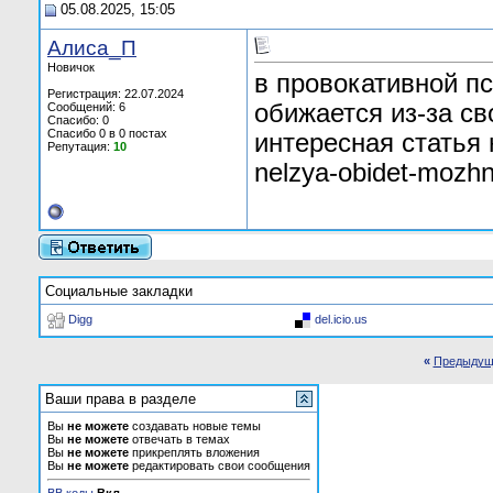
05.08.2025, 15:05
Алиса_П
Новичок
в провокативной пс
Регистрация: 22.07.2024
обижается из-за св
Сообщений: 6
Спасибо: 0
Спасибо 0 в 0 постах
интересная статья н
Репутация:
10
nelzya-obidet-mozhn
Социальные закладки
Digg
del.icio.us
«
Предыдущ
Ваши права в разделе
Вы
не можете
создавать новые темы
Вы
не можете
отвечать в темах
Вы
не можете
прикреплять вложения
Вы
не можете
редактировать свои сообщения