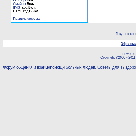
BB коды
Вкл.
Смайлы
Вкл.
[IMG]
код
Вкл.
HTML код
Выкл.
Правила форума
Текущее вре
Обратная
Powered b
Copyright ©2000 - 2011,
Форум общения и взаимопомощи больных людей. Советы для выздор