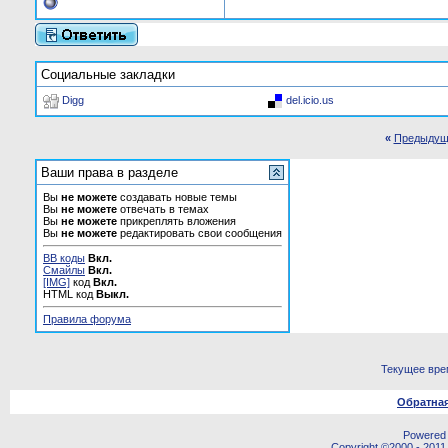
Социальные закладки
Digg
del.icio.us
«
Предыдущ
Ваши права в разделе
Вы
не можете
создавать новые темы
Вы
не можете
отвечать в темах
Вы
не можете
прикреплять вложения
Вы
не можете
редактировать свои сообщения
BB коды
Вкл.
Смайлы
Вкл.
[IMG]
код
Вкл.
HTML код
Выкл.
Правила форума
Текущее вре
Обратная
Powered b
Copyright ©2000 - 2011,