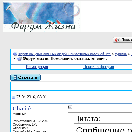
Подел
Форум общения больных людей. Неизлечимых болезней нет!
>
Курилка
>
Форум жизни. Пожелания, отзывы, мнения.
Регистрация
Правила форума
27.04.2016, 08:01
Charité
Местный
Цитата:
Регистрация: 31.03.2012
Сообщений: 173
Сообщение 
Спасибо: 0
Спасибо 10 в 6 постах