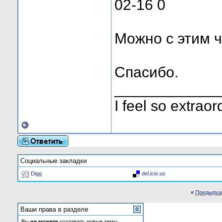
02-16 0
Можно с этим ч
Спасибо.
____________
I feel so extraor
Социальные закладки
Digg
del.icio.us
«
Предыдущ
Ваши права в разделе
Вы
не можете
создавать новые темы