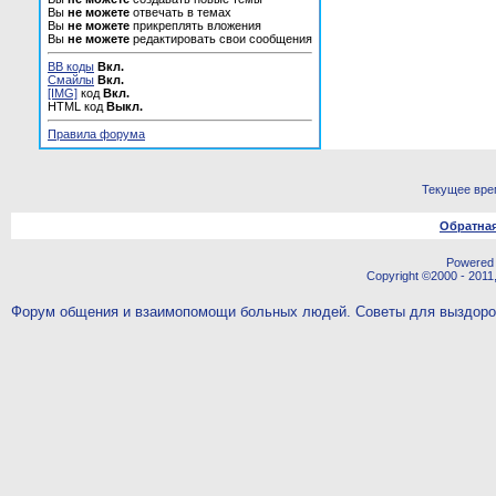
Вы
не можете
отвечать в темах
Вы
не можете
прикреплять вложения
Вы
не можете
редактировать свои сообщения
BB коды
Вкл.
Смайлы
Вкл.
[IMG]
код
Вкл.
HTML код
Выкл.
Правила форума
Текущее вре
Обратная
Powered b
Copyright ©2000 - 2011,
Форум общения и взаимопомощи больных людей. Советы для выздор