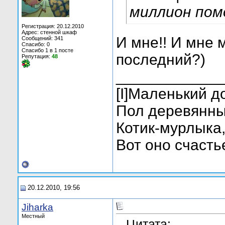
миллион пом
Регистрация: 20.12.2010
Адрес: стенной шкаф
И мне!! И мне 
Сообщений: 341
Спасибо: 0
Спасибо 1 в 1 посте
последний?)
Репутация:
48
____________
[I]Маленький д
Пол деревянный
Котик-мурлыка
Вот оно счастье 
20.12.2010, 19:56
Jiharka
Местный
Цитата: