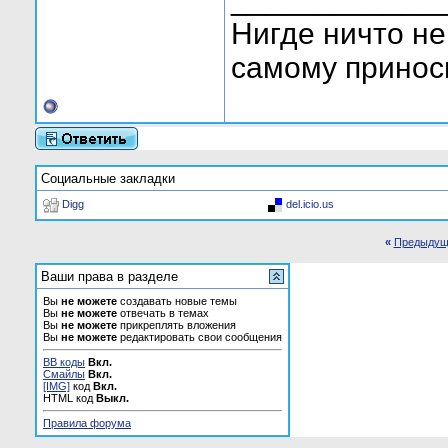
Нигде ничто не
самому приноси
Социальные закладки
Digg
del.icio.us
«
Предыдущ
Ваши права в разделе
Вы
не можете
создавать новые темы
Вы
не можете
отвечать в темах
Вы
не можете
прикреплять вложения
Вы
не можете
редактировать свои сообщения
BB коды
Вкл.
Смайлы
Вкл.
[IMG]
код
Вкл.
HTML код
Выкл.
Правила форума