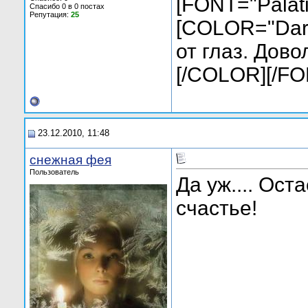
[FONT="Palati
Спасибо 0 в 0 постах
Репутация:
25
[COLOR="Dark
от глаз. Дово
[/COLOR][/FO
23.12.2010, 11:48
снежная фея
Пользователь
Да уж.... Ост
счастье!