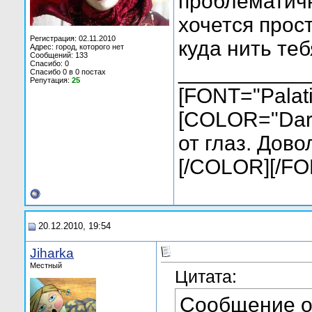
проблематичн
хочется прос
Регистрация: 02.11.2010
куда нить теб
Адрес: город, которого нет
Сообщений: 133
Спасибо: 0
___________
Спасибо 0 в 0 постах
Репутация:
25
[FONT="Palati
[COLOR="Dark
от глаз. Дово
[/COLOR][/FO
20.12.2010, 19:54
Jiharka
Местный
Цитата:
Сообщение 