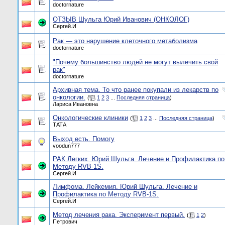
doctornature
ОТЗЫВ Шульга Юрий Иванович (ОНКОЛОГ)
Сергей.И
Рак — это нарушение клеточного метаболизма
doctornature
"Почему большинство людей не могут вылечить свой
рак"
doctornature
Архивная тема. То что ранее покупали из лекарств по
онкологии.
(
1
2
3
...
Последняя страница
)
Лариса Ивановна
Онкологические клиники
(
1
2
3
...
Последняя страница
)
ТАТА
Выход есть. Помогу
voodun777
РАК Легких. Юрий Шульга. Лечение и Профилактика по
Методу RVB-1S.
Сергей.И
Лимфома. Лейкемия. Юрий Шульга. Лечение и
Профилактика по Методу RVB-1S.
Сергей.И
Метод лечения рака. Эксперимент первый.
(
1
2
)
Петрович