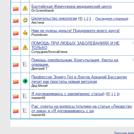
Балтийская Жемчужина медицинский центр
Dr.Greenthamb
Целительство онкологии
(
1
2
3
...
Последняя страница
)
Аистина
Нам не нужны деньги! Поддержите моего друга!
Postolovan
ПОМОЩЬ ПРИ ЛЮБЫХ ЗАБОЛЕВАНИЯХ И НЕ
ТОЛЬКО
СотрудникЛогосаЕлена
Помощь онкобольным: Консультация, Квоты на
операции.
Дмитрий 7
Профессор Элиягу Гез и Доктор Аркадий Бессантин
лечат рак простаты новым методом
Дед Мазай
Я договариваюсь с раком(анонс статьи)
(
1
2
3
)
master69
Рак: ответы на вопросы (отклики на статьи «Лекарство
от рака» и «Я договариваюсь с ра
master69
Текущее вре