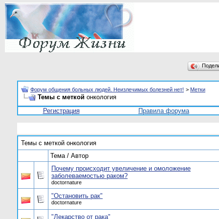
Подел
Форум общения больных людей. Неизлечимых болезней нет!
>
Метки
Темы с меткой
онкология
Регистрация
Правила форума
Темы с меткой
онкология
Тема / Автор
Почему происходит увеличение и омоложение
заболеваемостью раком?
doctornature
"Остановить рак"
doctornature
"Лекарство от рака"