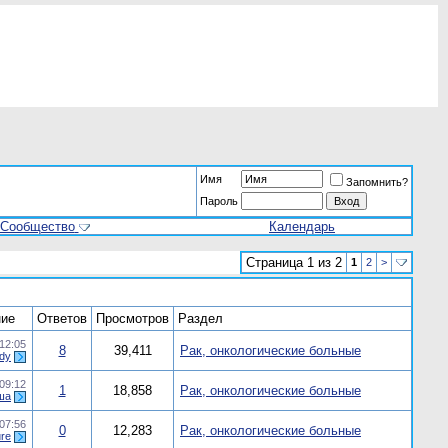
Имя
Запомнить?
Пароль
Сообщество
Календарь
Страница 1 из 2
1
2
>
ие
Ответов
Просмотров
Раздел
12:05
8
39,411
Рак, онкологические больные
dy
09:12
1
18,858
Рак, онкологические больные
ша
07:56
0
12,283
Рак, онкологические больные
ure