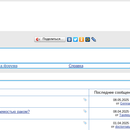
Поделиться…
ла форума
Справка
Последнее сообщен
08.05.2025
от
Genna
аемостью раком?
08.04.2025
от
Таняю
01.04.2025
от
doctornat