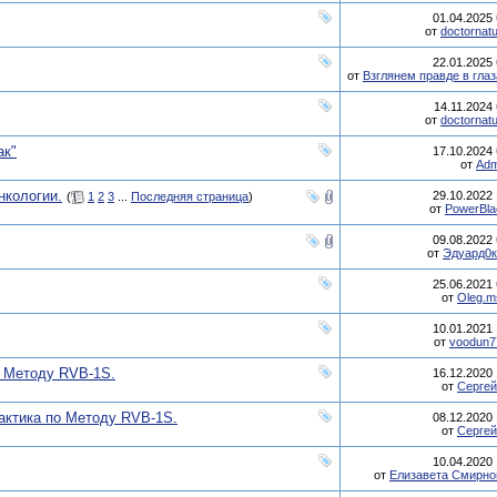
01.04.2025
от
doctornat
22.01.2025
от
Взглянем правде в глаз
14.11.2024
от
doctornat
ак"
17.10.2024
от
Adm
нкологии.
29.10.2022
(
1
2
3
...
Последняя страница
)
от
PowerBla
09.08.2022
от
Эдуард0к
25.06.2021
от
Oleg.m
10.01.2021
от
voodun7
о Методу RVB-1S.
16.12.2020
от
Сергей
ктика по Методу RVB-1S.
08.12.2020
от
Сергей
10.04.2020
от
Елизавета Смирно