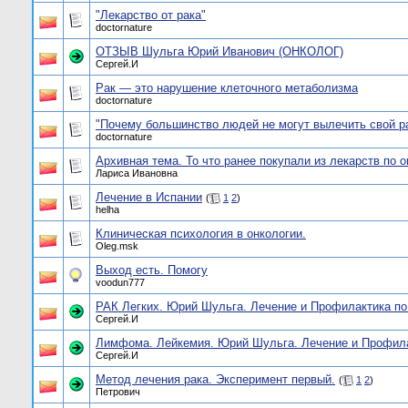
"Лекарство от рака"
doctornature
ОТЗЫВ Шульга Юрий Иванович (ОНКОЛОГ)
Сергей.И
Рак — это нарушение клеточного метаболизма
doctornature
"Почему большинство людей не могут вылечить свой р
doctornature
Архивная тема. То что ранее покупали из лекарств по о
Лариса Ивановна
Лечение в Испании
(
1
2
)
helha
Клиническая психология в онкологии.
Oleg.msk
Выход есть. Помогу
voodun777
РАК Легких. Юрий Шульга. Лечение и Профилактика п
Сергей.И
Лимфома. Лейкемия. Юрий Шульга. Лечение и Профила
Сергей.И
Метод лечения рака. Эксперимент первый.
(
1
2
)
Петрович