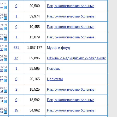
07:51
0
20,500
Рак, онкологические больные
ure
06:30
1
39,974
Рак, онкологические больные
а?
09:39
0
10,455
Рак, онкологические больные
ure
07:02
1
13,079
Рак, онкологические больные
in
17:50
631
1,857,177
Мусор и флуд
ck
06:58
12
69,896
Отзывы о медицинских учреждениях
зн
06:53
1
38,595
Помощь
sk
17:35
0
20,165
Целители
77
16:37
2
18,525
Рак, онкологические больные
.И
18:27
0
18,592
Рак, онкологические больные
.И
15:24
15
34,962
Рак, онкологические больные
ва