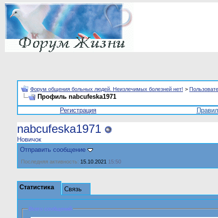
Форум общения больных людей. Неизлечимых болезней нет!
>
Пользоват
Профиль nabcufeska1971
Регистрация
Прави
nabcufeska1971
Новичок
Отправить сообщение
Последняя активность:
15.10.2021
15:50
Статистика
Связь
Всего сообщений