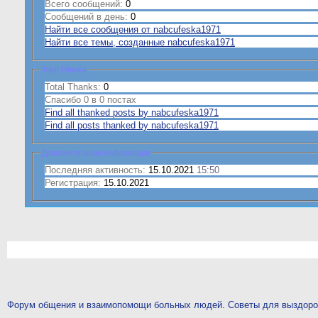
Всего сообщений:
0
Сообщений в день:
0
Найти все сообщения от nabcufeska1971
Найти все темы, созданные nabcufeska1971
Total Thanks
Total Thanks:
0
Спасибо 0 в 0 постах
Find all thanked posts by nabcufeska1971
Find all posts thanked by nabcufeska1971
Дополнительная информация
Последняя активность:
15.10.2021
15:50
Регистрация:
15.10.2021
Форум общения и взаимопомощи больных людей. Советы для выздор