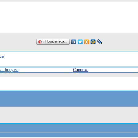
Поделиться…
ели
ла форума
Справка