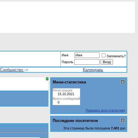
Имя
Запомнить?
Пароль
Сообщество
Календарь
Мини-статистика
Регистрация
15.10.2021
Всего сообщений
0
Показать всю статистику
Последние посетители
Эта страница была посещена
7,401
раз