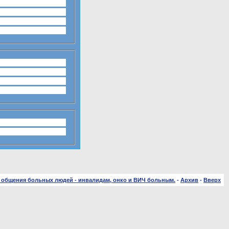
 общения больных людей - инвалидам, онко и ВИЧ больным.
-
Архив
-
Вверх