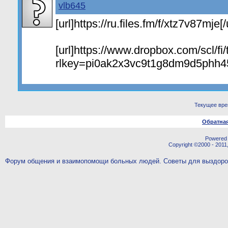
vlb645
[url]https://ru.files.fm/f/xtz7v87mje[/
[url]https://www.dropbox.com/scl/f
rlkey=pi0ak2x3vc9t1g8dm9d5phh45
Текущее вр
Обратная
Powered b
Copyright ©2000 - 2011,
Форум общения и взаимопомощи больных людей. Советы для выздор